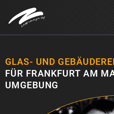
Zum
Inhalt
springen
GLAS- UND GEBÄUDE­RE
FÜR FRANKFURT AM MA
UMGEBUNG